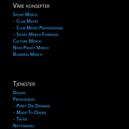
Våre konsepter
Sport Merch
–
Club Mates
–
Club Mates Professional
–
Sport Merch Forbund
Culture Merch
Non-Profit Merch
Business Merch
Tjenester
Design
Produksjon
–
Print On Demand
–
Made To Order
–
Trykk
Netthandel