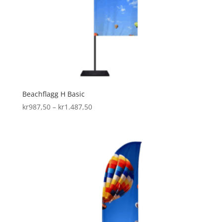
Beachflagg H Basic
Prisområde:
kr
987,50
–
kr
1.487,50
kr987,50
til
kr1.487,50