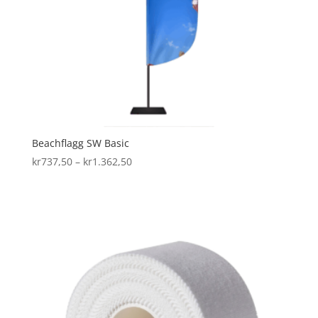
Beachflagg SW Basic
Prisområde:
kr
737,50
–
kr
1.362,50
kr737,50
til
kr1.362,50