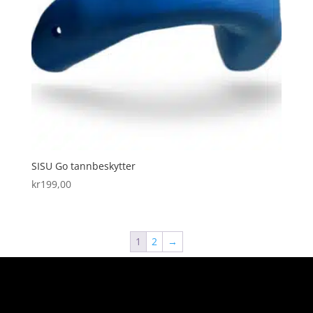
SISU Go tannbeskytter
kr
199,00
1
2
→