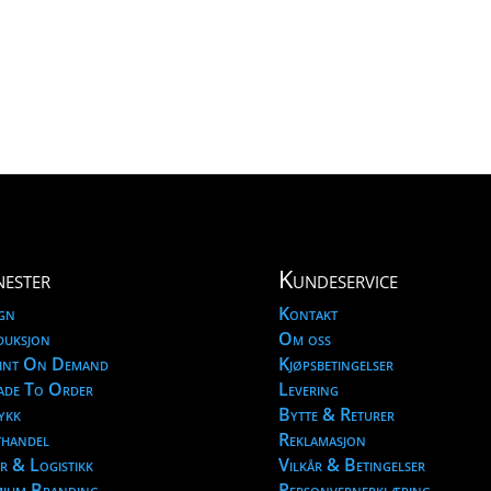
nester
Kundeservice
gn
Kontakt
duksjon
Om oss
int On Demand
Kjøpsbetingelser
de To Order
Levering
ykk
Bytte & Returer
handel
Reklamasjon
r & Logistikk
Vilkår & Betingelser
ium Branding
Personvernerklæring