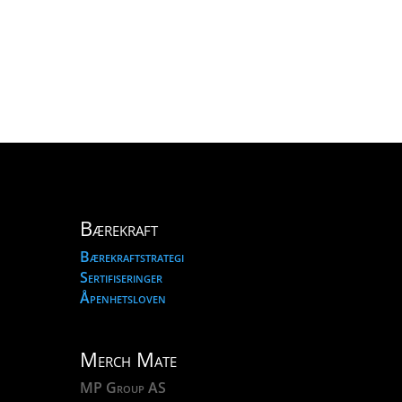
Bærekraft
Bærekraftstrategi
Sertifiseringer
Åpenhetsloven
Merch Mate
MP Group AS