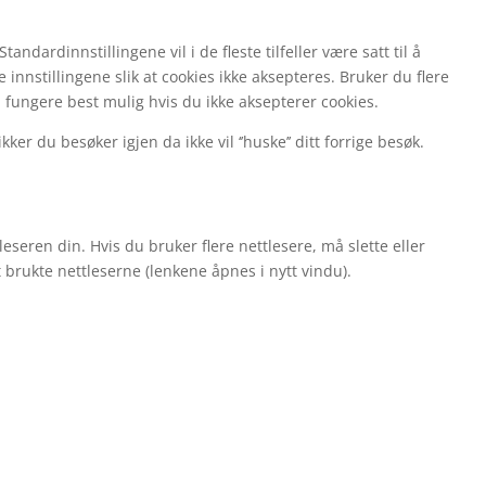
andardinnstillingene vil i de fleste tilfeller være satt til å
 innstillingene slik at cookies ikke aksepteres. Bruker du flere
l fungere best mulig hvis du ikke aksepterer cookies.
 du besøker igjen da ikke vil ‘’huske’’ ditt forrige besøk.
leseren din. Hvis du bruker flere nettlesere, må slette eller
t brukte nettleserne (lenkene åpnes i nytt vindu).