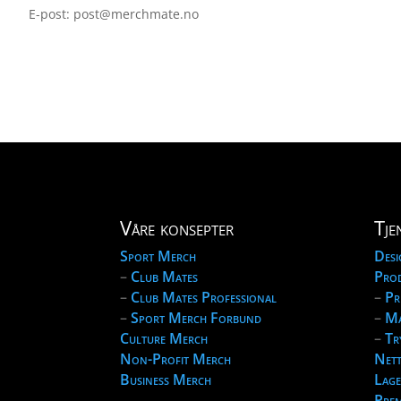
E-post: post@merchmate.no
Våre konsepter
Tje
Sport Merch
Desi
–
Club Mates
Pro
–
Club Mates Professional
–
Pr
–
Sport Merch Forbund
–
Ma
Culture Merch
–
Tr
Non-Profit Merch
Nett
Business Merch
Lage
Prem