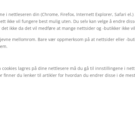
i nettleseren din (Chrome, Firefox, Internett Explorer, Safari el.) St
ett ikke vil fungere best mulig uten. Du selv kan velge å endre disse
 det ikke da det vil medføre at mange nettsider og -butikker ikke vi
evne mellomrom. Bare vær oppmerksom på at nettsider eller -butikker
dem.
n cookies lagres på dine nettlesere må du gå til innstillingene i nett
or finner du lenker til artikler for hvordan du endrer disse i de mes