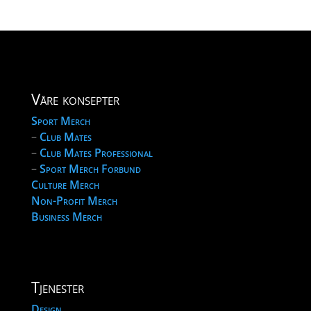
Våre konsepter
Sport Merch
–
Club Mates
–
Club Mates Professional
–
Sport Merch Forbund
Culture Merch
Non-Profit Merch
Business Merch
Tjenester
Design