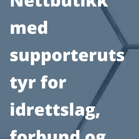
med
supporteruts
tyr for
idrettslag,
forbund og