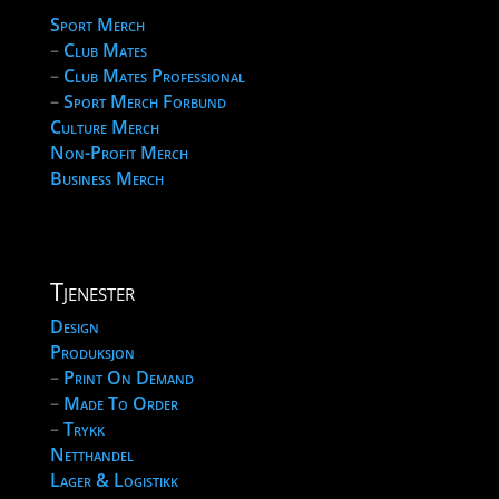
Sport Merch
–
Club Mates
–
Club Mates Professional
–
Sport Merch Forbund
Culture Merch
Non-Profit Merch
Business Merch
Tjenester
Design
Produksjon
–
Print On Demand
–
Made To Order
–
Trykk
Netthandel
Lager & Logistikk