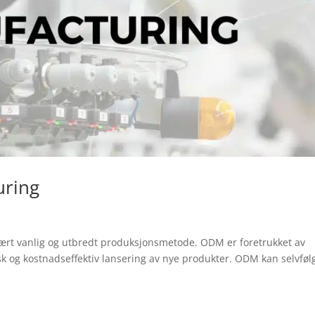
uring
ært vanlig og utbredt produksjonsmetode. ODM er foretrukket av
sk og kostnadseffektiv lansering av nye produkter. ODM kan selvføl