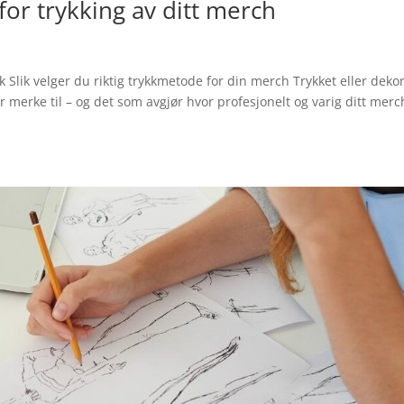
or trykking av ditt merch
ykk Slik velger du riktig trykkmetode for din merch Trykket eller deko
er merke til – og det som avgjør hvor profesjonelt og varig ditt merc