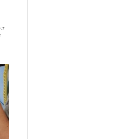
ren
h